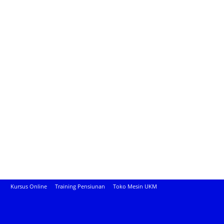
Kursus Online
Training Pensiunan
Toko Mesin UKM