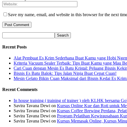
Save my name, email, and website in this browser for the next tim
Recent Posts
Alat Pembuat Es Krim Sederhana Buat Kamu yang Hobi Ngem
Kriteria Vacuum Sealer Terbaik: Tips Buat Kamu yang Mau Be
Cari Cuan dengan Mesin Es Batu Kristal: Peluang Bisnis Keki
Bisnis Es Batu Balok: Tips Jalan Ninja Buat Cepat Cuan!
Mesin Gelato Bikin Cuan Maksimal dari Bisnis Kedai Es Krim
Recent Comments
In house training ( training of trainer ) oleh KLHK bersama
Savira Tavana Dewi
on
Kursus Online Kue dan Roti untuk Men
Savira Tavana Dewi
on
Kursus Coffee Brewing Perdana, Pela
Savira Tavana Dewi
on
Program Pelatihan Kewirausahaan Kur
Savira Tavana Dewi
on
Kursus Memasak Online, Kursus Minu