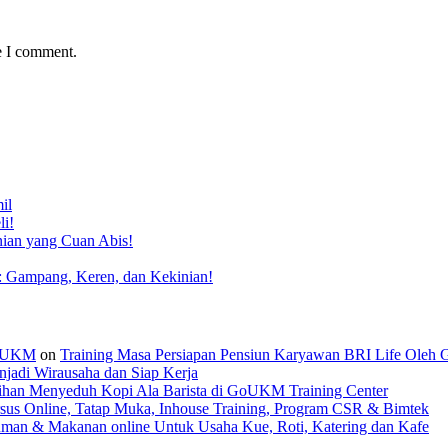
e I comment.
il
li!
nian yang Cuan Abis!
: Gampang, Keren, dan Kekinian!
 GoUKM
on
Training Masa Persiapan Pensiun Karyawan BRI Life Oleh
jadi Wirausaha dan Siap Kerja
tihan Menyeduh Kopi Ala Barista di GoUKM Training Center
sus Online, Tatap Muka, Inhouse Training, Program CSR & Bimtek
man & Makanan online Untuk Usaha Kue, Roti, Katering dan Kafe