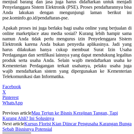
menjual barang dan jasa juga harus didaftarkan untuk menjadi
Penyelanggara Sistem Elektronik (PSE). Proses pendaftarannya bisa
Anda lakukan dengan mengunjungi laman berikut ini
pse.kominfo.go.id/pendaftaran-pse.
Apakah proses ini juga berlaku bagi usaha online yang berjualan di
online marketplace atau media sosial? Kurang lebih hampir sama
namun Anda tidak perlu mengurus izin Penyelenggara Sistem
Elektronik karena Anda bukan penyedia aplikasinya. Jadi yang
harus dilakukan hanya cukup membuat Surat Izin Usaha
Perdagangan dan sertifikasi lainnya yang dapat mendukung legalitas
produk serta usaha Anda. Selain wajib mendaftarkan usaha ke
Kementerian Perdagangan terkait usahanya, pelaku usaha juga
wajib mendaftarkan sistem yang dipergunakan ke Kementerian
Telekomunikasi dan Informatika.
Facebook
X
Pinterest
WhatsApp
Previous article
Mau Terjun ke Bisnis Kerajinan Tangan, Tapi
Kurang Ahli? Ini Solusinya
Next article
Kursus Florist Kian Diincar Pengusaha Karangan Bunga
Sebab Bisnisnya Potensial