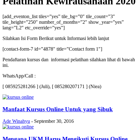
Pelatihan Kewirausahaan 2020
[add_eventon_list tiles=”yes” tile_bg=”0″ tile_count=”3″
tile_height=”250″ number_of_months=”2″ show_year=”yes”
lang=”L2″ etc_override=”yes”]
Silahkan Isi Form Berikut untuk Informasi lebih lanjut
[contact-form-7 id=”4878″ title=”Contact form 1″]
Pendaftaran kursus dan informasi pelatihan silahkan lihat di bawah
ini.
WhatsApp/Call :
[ 085925281266 ] (Juli), [ 085280207171 ] (Niea)
Manfaat Kursus Online Untuk yang Sibuk
Ade Winahyu
-
September 30, 2016
Mengapa UKM Harus Mengikuti Kursus Online