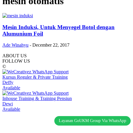
mesin otomatis
Mesin Induksi, Untuk Menyegel Botol dengan
Alumunium Foil
Ade Winahyu
-
December 22, 2017
ABOUT US
FOLLOW US
©
Kursus Reguler & Private Training
Deffy
Available
Inhouse Training & Training Pensiun
Dewi
Available
Layanan GoUKM Group Via WhatsApp