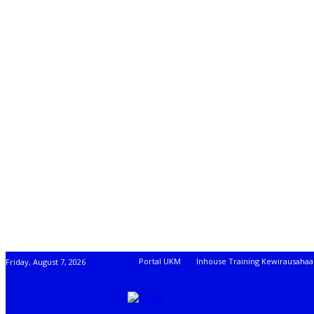
Portal UKM
Inhouse Training Kewirausaha
Friday, August 7, 2026