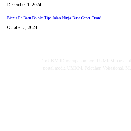
December 1, 2024
Bisnis Es Batu Balok: Tips Jalan Ninja Buat Cepat Cuan!
October 3, 2024
GoUKM.ID merupakan portal UMKM bagian dari
portal media UMKM, Pelatihan Vokasional, Mul